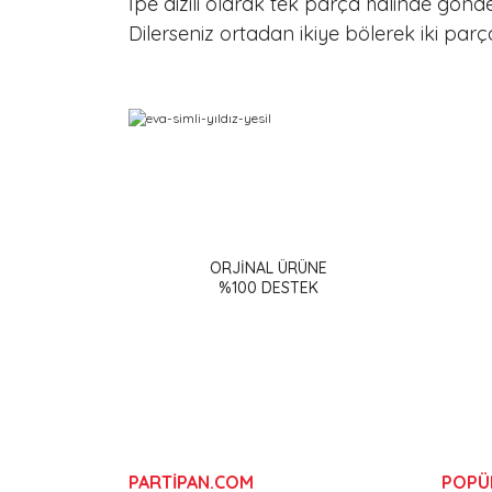
İpe dizili olarak tek parça halinde gönder
Dilerseniz ortadan ikiye bölerek iki parça
Bu ürünün fiyat bilgisi, resim, ürün açıklamalarınd
Görüş ve önerileriniz için teşekkür ederiz.
ORJİNAL ÜRÜNE
Ürün resmi kalitesiz, bozuk veya görüntülenemiy
%100 DESTEK
Ürün açıklamasında eksik bilgiler bulunuyor.
Ürün bilgilerinde hatalar bulunuyor.
Ürün fiyatı diğer sitelerden daha pahalı.
Bu ürüne benzer farklı alternatifler olmalı.
PARTİPAN.COM
POPÜ