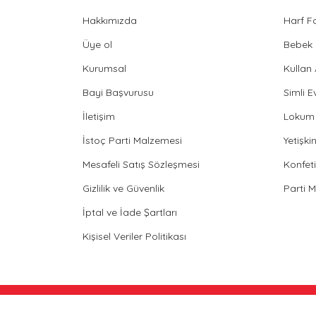
Hakkımızda
Harf F
Üye ol
Bebek 
Kurumsal
Kullan
Bayi Başvurusu
Simli E
İletişim
Lokum 
İstoç Parti Malzemesi
Yetişk
Mesafeli Satış Sözleşmesi
Konfeti
Gizlilik ve Güvenlik
Parti 
İptal ve İade Şartları
Kişisel Veriler Politikası