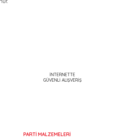
ur.
ak tarafımıza iletebilirsiniz.
İNTERNETTE
GÜVENLİ ALIŞVERİŞ
PARTİ MALZEMELERİ