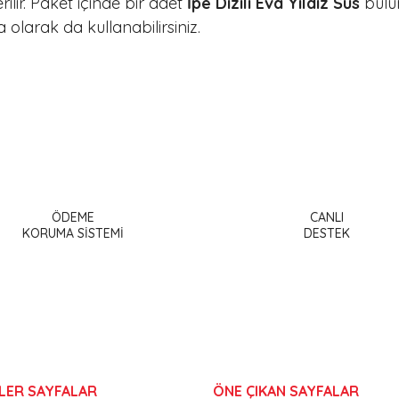
ilir. Paket içinde bir adet
İpe Dizili Eva Yıldız Süs
bulun
 olarak da kullanabilirsiniz.
a ve diğer konularda yetersiz gördüğünüz noktaları öneri formunu kullanar
Bu ürüne ilk yorumu siz yapın!
ÖDEME
CANLI
or.
KORUMA SİSTEMİ
DESTEK
Yorum Yaz
LER SAYFALAR
ÖNE ÇIKAN SAYFALAR