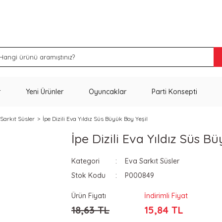
İNDİRİM VE KAMPANYA FIRSATLARINI KAÇIRMA
r
Yeni Ürünler
Oyuncaklar
Parti Konsepti
Sarkıt Süsler
İpe Dizili Eva Yıldız Süs Büyük Boy Yeşil
İpe Dizili Eva Yıldız Süs B
Kategori
Eva Sarkıt Süsler
Stok Kodu
P000849
Ürün Fiyatı
İndirimli Fiyat
18,63 TL
15,84 TL