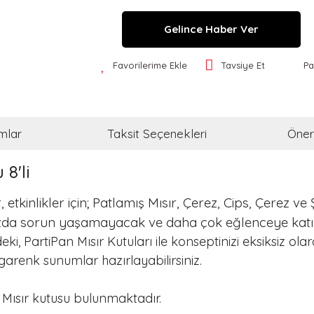
Gelince Haber Ver
Favorilerime Ekle
Tavsiye Et
Pa
mlar
Taksit Seçenekleri
Öneri
 8'li
, etkinlikler için; Patlamış Mısır, Çerez, Cips, Çerez 
nızda sorun yaşamayacak ve daha çok eğlenceye katı
i, PartiPan Mısır Kutuları ile konseptinizi eksiksiz ol
garenk sunumlar hazırlayabilirsiniz.
d Mısır kutusu bulunmaktadır.