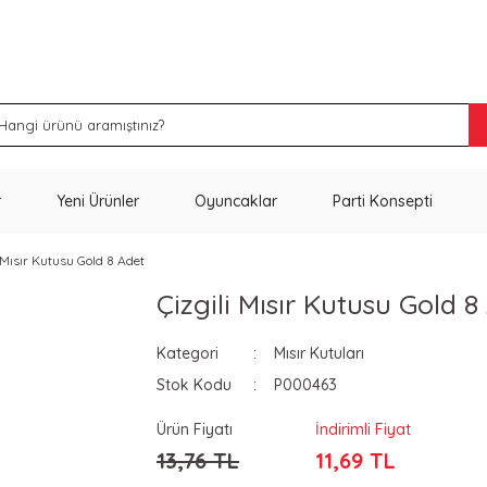
İNDİRİM VE KAMPANYA FIRSATLARINI KAÇIRMA
r
Yeni Ürünler
Oyuncaklar
Parti Konsepti
i Mısır Kutusu Gold 8 Adet
Çizgili Mısır Kutusu Gold 8
Kategori
Mısır Kutuları
Stok Kodu
P000463
Ürün Fiyatı
İndirimli Fiyat
13,76 TL
11,69 TL