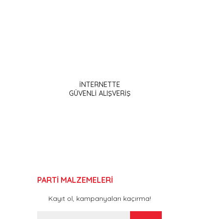
ak tarafımıza iletebilirsiniz.
olarak kullanabileceğiniz, PartiPan Patlamış
za uygun renk ve
ızda kolaylıkla ve rengarenk sunumlar
İNTERNETTE
GÜVENLİ ALIŞVERİŞ
PARTİ MALZEMELERİ
Kayıt ol, kampanyaları kaçırma!