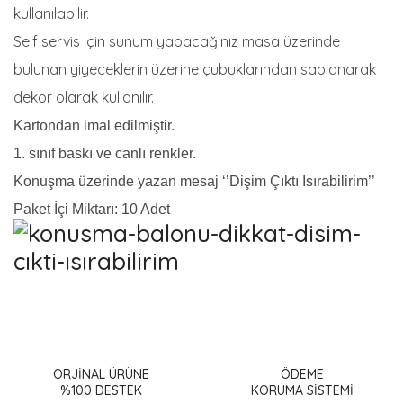
kullanılabilir.
Self servis için sunum yapacağınız masa üzerinde
bulunan yiyeceklerin üzerine çubuklarından saplanarak
dekor olarak kullanılır.
Kartondan imal edilmiştir.
1. sınıf baskı ve canlı renkler.
Konuşma üzerinde yazan mesaj
‘’Dişim Çıktı Isırabilirim’’
Paket İçi Miktarı: 10 Adet
Bu ürünün fiyat bilgisi, resim, ürün açıklamalarında ve diğer
konularda yetersiz gördüğünüz noktaları öneri formunu
Bu ürüne ilk yorumu siz yapın!
kullanarak tarafımıza iletebilirsiniz.
Görüş ve önerileriniz için teşekkür ederiz.
ORJİNAL ÜRÜNE
ÖDEME
%100 DESTEK
KORUMA SİSTEMİ
Yorum Yaz