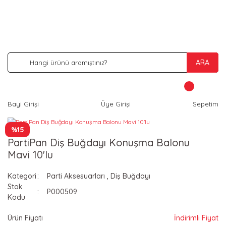
İNDİRİM VE KAMPANYA FIRSATLARINI KAÇIRMA
ARA
Bayi Girişi
Üye Girişi
Sepetim
%15
PartiPan Diş Buğdayı Konuşma Balonu
Mavi 10'lu
Kategori
Parti Aksesuarları
,
Diş Buğdayı
Stok
P000509
Kodu
Ürün Fiyatı
İndirimli Fiyat