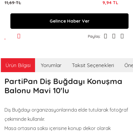
11,69 TL
9,94 TL
Gelince Haber Ver
Paylaş:
Ürün Bilgisi
Yorumlar
Taksit Seçenekleri
Öner
PartiPan Diş Buğdayı Konuşma
Balonu Mavi 10'lu
Diş Buğdayı organizasyonlarında elde tutularak fotoğraf
çekiminde kullanılır.
Masa ortasına saksı içerisine konup dekor olarak