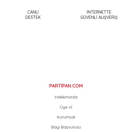
Ürün resmi kalitesiz, bozuk veya görüntülenemiyor.
Ürün açıklamasında eksik bilgiler bulunuyor.
CANLI
İNTERNETTE
DESTEK
GÜVENLİ ALIŞVERİŞ
Ürün bilgilerinde hatalar bulunuyor.
Ürün fiyatı diğer sitelerden daha pahalı.
Bu ürüne benzer farklı alternatifler olmalı.
Gönder
PARTİPAN.COM
Hakkımızda
Üye ol
Kurumsal
Bayi Başvurusu