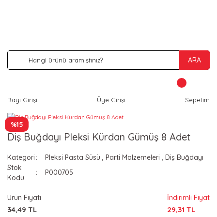
İNDİRİM VE KAMPANYA FIRSATLARINI KAÇIRMA
ARA
Bayi Girişi
Üye Girişi
Sepetim
%15
Diş Buğdayı Pleksi Kürdan Gümüş 8 Adet
Kategori
Pleksi Pasta Süsü
,
Parti Malzemeleri
,
Diş Buğdayı
Stok
P000705
Kodu
Ürün Fiyatı
İndirimli Fiyat
34,49 TL
29,31 TL