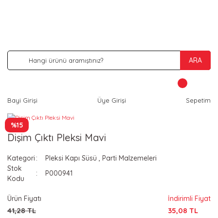
İNDİRİM VE KAMPANYA FIRSATLARINI KAÇIRMA
ARA
Bayi Girişi
Üye Girişi
Sepetim
%15
Dişim Çıktı Pleksi Mavi
Kategori
Pleksi Kapı Süsü
,
Parti Malzemeleri
Stok
P000941
Kodu
Ürün Fiyatı
İndirimli Fiyat
41,28 TL
35,08 TL