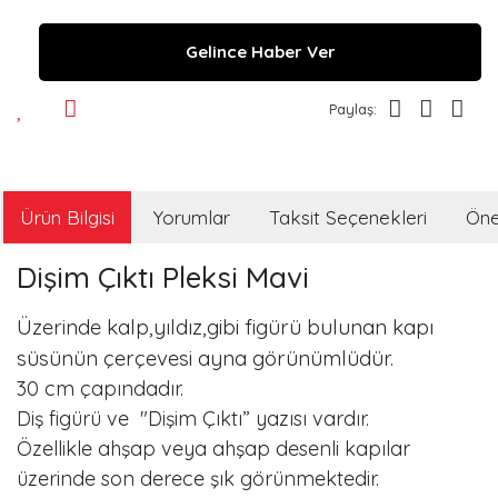
Gelince Haber Ver
Paylaş:
Ürün Bilgisi
Yorumlar
Taksit Seçenekleri
Öner
Dişim Çıktı Pleksi Mavi
Üzerinde kalp,yıldız,gibi figürü bulunan kapı
süsünün çerçevesi ayna görünümlüdür.
30 cm çapındadır.
Diş figürü ve "Dişim Çıktı” yazısı vardır.
Özellikle ahşap veya ahşap desenli kapılar
üzerinde son derece şık görünmektedir.