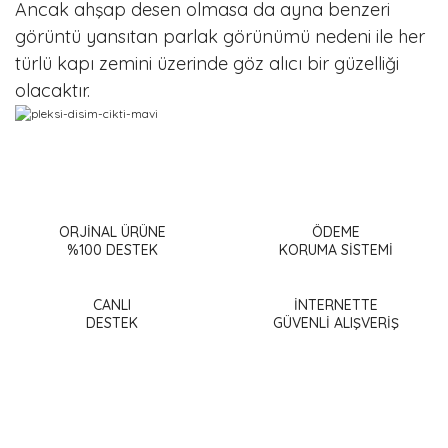
Ancak ahşap desen olmasa da ayna benzeri
görüntü yansıtan parlak görünümü nedeni ile her
türlü kapı zemini üzerinde göz alıcı bir güzelliği
olacaktır.
Bu ürünün fiyat bilgisi, resim, ürün açıklamalarında ve diğer
konularda yetersiz gördüğünüz noktaları öneri formunu
Bu ürüne ilk yorumu siz yapın!
kullanarak tarafımıza iletebilirsiniz.
Görüş ve önerileriniz için teşekkür ederiz.
ORJİNAL ÜRÜNE
ÖDEME
%100 DESTEK
KORUMA SİSTEMİ
Yorum Yaz
Ürün resmi kalitesiz, bozuk veya görüntülenemiyor.
Ürün açıklamasında eksik bilgiler bulunuyor.
CANLI
İNTERNETTE
DESTEK
GÜVENLİ ALIŞVERİŞ
Ürün bilgilerinde hatalar bulunuyor.
Ürün fiyatı diğer sitelerden daha pahalı.
Bu ürüne benzer farklı alternatifler olmalı.