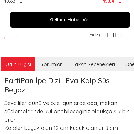
18,63 TL
15,84 TL
Gelince Haber Ver
Paylaş:
Ürün Bilgisi
Yorumlar
Taksit Seçenekleri
Öner
PartiPan İpe Dizili Eva Kalp Süs
Beyaz
Sevgililer günü ve özel günlerde oda, mekan
süslemelerinde kullanabileceğiniz oldukça şık bir
ürün.
Kalpler büyük olan 12 cm küçük olanlar 8 cm