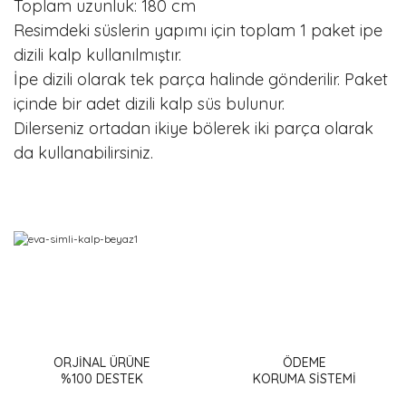
Toplam uzunluk: 180 cm
Resimdeki süslerin yapımı için toplam 1 paket ipe
dizili kalp kullanılmıştır.
İpe dizili olarak tek parça halinde gönderilir. Paket
içinde bir adet dizili kalp süs bulunur.
Dilerseniz ortadan ikiye bölerek iki parça olarak
da kullanabilirsiniz.
Bu ürünün fiyat bilgisi, resim, ürün açıklamalarında ve diğer
konularda yetersiz gördüğünüz noktaları öneri formunu
Bu ürüne ilk yorumu siz yapın!
kullanarak tarafımıza iletebilirsiniz.
Görüş ve önerileriniz için teşekkür ederiz.
ORJİNAL ÜRÜNE
ÖDEME
%100 DESTEK
KORUMA SİSTEMİ
Yorum Yaz
Ürün resmi kalitesiz, bozuk veya görüntülenemiyor.