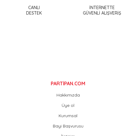
Ürün açıklamasında eksik bilgiler bulunuyor.
CANLI
İNTERNETTE
DESTEK
GÜVENLİ ALIŞVERİŞ
Ürün bilgilerinde hatalar bulunuyor.
Ürün fiyatı diğer sitelerden daha pahalı.
Bu ürüne benzer farklı alternatifler olmalı.
Gönder
PARTİPAN.COM
Hakkımızda
Üye ol
Kurumsal
Bayi Başvurusu