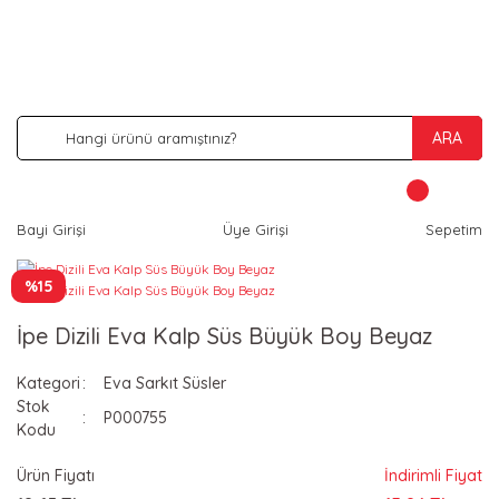
İNDİRİM VE KAMPANYA FIRSATLARINI KAÇIRMA
ARA
Bayi Girişi
Üye Girişi
Sepetim
%15
İpe Dizili Eva Kalp Süs Büyük Boy Beyaz
Kategori
Eva Sarkıt Süsler
Stok
P000755
Kodu
Ürün Fiyatı
İndirimli Fiyat