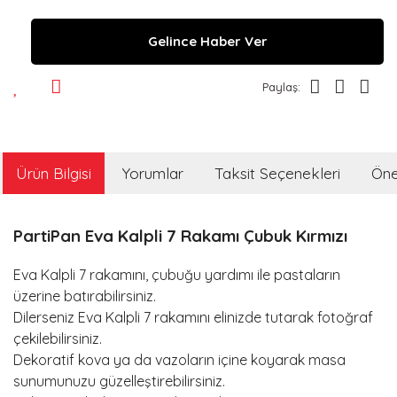
Gelince Haber Ver
Paylaş:
Ürün Bilgisi
Yorumlar
Taksit Seçenekleri
Öner
PartiPan Eva Kalpli 7 Rakamı Çubuk Kırmızı
Eva Kalpli 7 rakamını, çubuğu yardımı ile pastaların
üzerine batırabilirsiniz.
Dilerseniz Eva Kalpli 7 rakamını elinizde tutarak fotoğraf
çekilebilirsiniz.
Dekoratif kova ya da vazoların içine koyarak masa
sunumunuzu güzelleştirebilirsiniz.