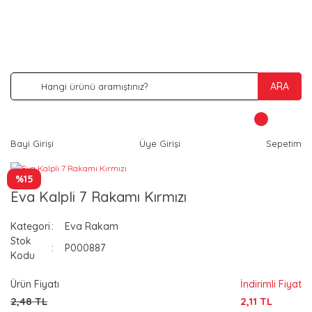
İNDİRİM VE KAMPANYA FIRSATLARINI KAÇIRMA
ARA
Bayi Girişi
Üye Girişi
Sepetim
%15
Eva Kalpli 7 Rakamı Kırmızı
Kategori
Eva Rakam
Stok
P000887
Kodu
Ürün Fiyatı
İndirimli Fiyat
2,48 TL
2,11 TL