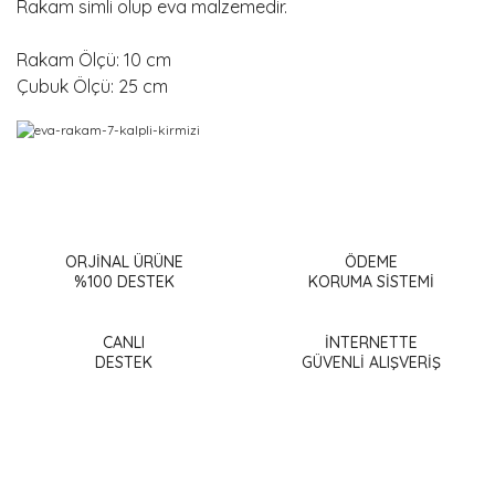
Rakam simli olup eva malzemedir.
Rakam Ölçü: 10 cm
Çubuk Ölçü: 25 cm
Bu ürünün fiyat bilgisi, resim, ürün açıklamalarında ve diğer
konularda yetersiz gördüğünüz noktaları öneri formunu
Bu ürüne ilk yorumu siz yapın!
kullanarak tarafımıza iletebilirsiniz.
Görüş ve önerileriniz için teşekkür ederiz.
ORJİNAL ÜRÜNE
ÖDEME
%100 DESTEK
KORUMA SİSTEMİ
Yorum Yaz
Ürün resmi kalitesiz, bozuk veya görüntülenemiyor.
Ürün açıklamasında eksik bilgiler bulunuyor.
CANLI
İNTERNETTE
DESTEK
GÜVENLİ ALIŞVERİŞ
Ürün bilgilerinde hatalar bulunuyor.
Ürün fiyatı diğer sitelerden daha pahalı.
Bu ürüne benzer farklı alternatifler olmalı.