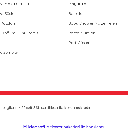
 At Masa Örtüsü
Pinyatalar
va Süsler
Balonlar
Kutuları
Baby Shower Malzemeleri
in Doğum Günü Partisi
Pasta Mumları
Parti Süsleri
Malzemeleri
bilgileriniz 256bit SSL sertifikası ile korunmaktadır.
ile
ideasoft
e-