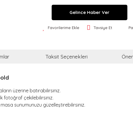
Gelince Haber Ver
Favorilerime Ekle
Tavsiye Et
Pa
mlar
Taksit Seçenekleri
Öneri
Gold
arın üzerine batırabilirsiniz.
 fotoğraf çekilebilirsiniz.
 masa sunumunuzu güzelleştirebilirsiniz.