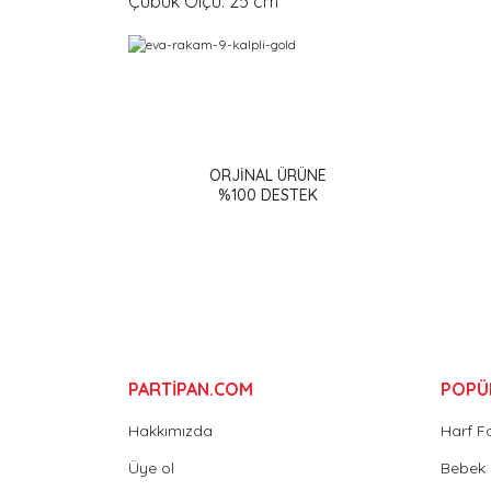
Çubuk Ölçü: 25 cm
Bu ürünün fiyat bilgisi, resim, ürün açıklamalarınd
Görüş ve önerileriniz için teşekkür ederiz.
ORJİNAL ÜRÜNE
Ürün resmi kalitesiz, bozuk veya görüntülenemiy
%100 DESTEK
Ürün açıklamasında eksik bilgiler bulunuyor.
Ürün bilgilerinde hatalar bulunuyor.
Ürün fiyatı diğer sitelerden daha pahalı.
Bu ürüne benzer farklı alternatifler olmalı.
PARTİPAN.COM
POPÜ
Hakkımızda
Harf F
Üye ol
Bebek 