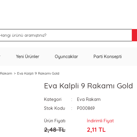
İNDİRİM VE KAMPANYA FIRSATLARINI KAÇIRMA
r
Yeni Ürünler
Oyuncaklar
Parti Konsepti
 Rakam
Eva Kalpli 9 Rakamı Gold
Eva Kalpli 9 Rakamı Gold
Kategori
Eva Rakam
Stok Kodu
P000869
Ürün Fiyatı
İndirimli Fiyat
2,48 TL
2,11 TL