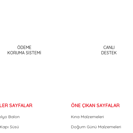
a ve diğer konularda yetersiz gördüğünüz noktaları öneri formunu kullanar
Bu ürüne ilk yorumu siz yapın!
ÖDEME
CANLI
or.
KORUMA SİSTEMİ
DESTEK
Yorum Yaz
LER SAYFALAR
ÖNE ÇIKAN SAYFALAR
olyo Balon
Kına Malzemeleri
Gönder
Kapı Süsü
Doğum Günü Malzemeleri