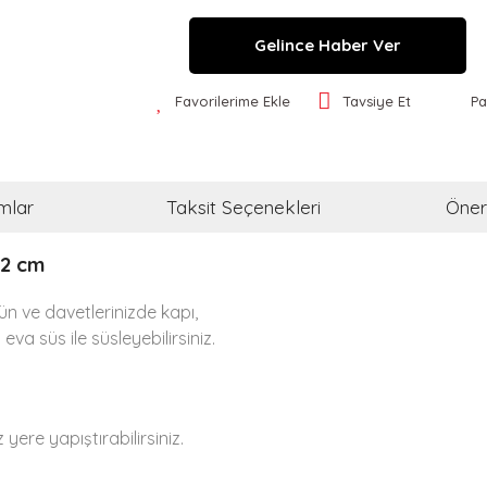
Gelince Haber Ver
Favorilerime Ekle
Tavsiye Et
Pa
mlar
Taksit Seçenekleri
Öneri
12 cm
n ve davetlerinizde kapı,
li eva süs
ile süsleyebilirsiniz.
yere yapıştırabilirsiniz.