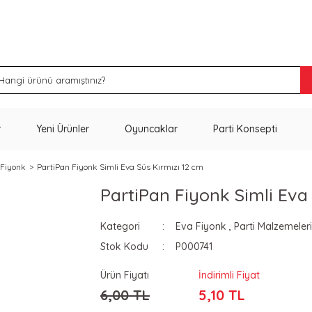
İNDİRİM VE KAMPANYA FIRSATLARINI KAÇIRMA
r
Yeni Ürünler
Oyuncaklar
Parti Konsepti
 Fiyonk
PartiPan Fiyonk Simli Eva Süs Kırmızı 12 cm
PartiPan Fiyonk Simli Eva
Kategori
Eva Fiyonk
,
Parti Malzemeleri
Stok Kodu
P000741
Ürün Fiyatı
İndirimli Fiyat
6,00 TL
5,10 TL