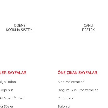
a ve diğer konularda yetersiz gördüğünüz noktaları öneri formunu kullanar
Bu ürüne ilk yorumu siz yapın!
ÖDEME
CANLI
or.
KORUMA SİSTEMİ
DESTEK
Yorum Yaz
LER SAYFALAR
ÖNE ÇIKAN SAYFALAR
olyo Balon
Kına Malzemeleri
Gönder
Kapı Süsü
Doğum Günü Malzemeleri
 At Masa Örtüsü
Pinyatalar
va Süsler
Balonlar