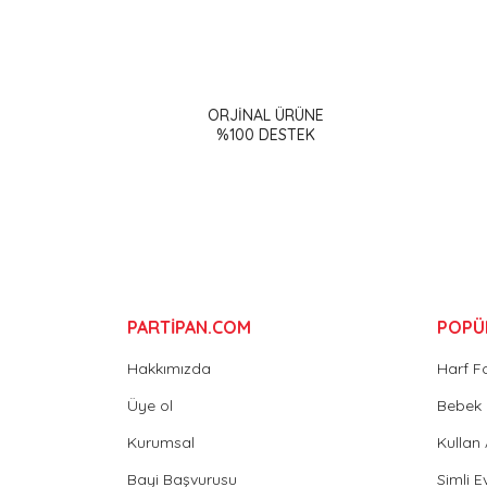
Bu ürünün fiyat bilgisi, resim, ürün açıklamalarınd
Görüş ve önerileriniz için teşekkür ederiz.
ORJİNAL ÜRÜNE
Ürün resmi kalitesiz, bozuk veya görüntülenemiy
%100 DESTEK
Ürün açıklamasında eksik bilgiler bulunuyor.
Ürün bilgilerinde hatalar bulunuyor.
Ürün fiyatı diğer sitelerden daha pahalı.
Bu ürüne benzer farklı alternatifler olmalı.
PARTİPAN.COM
POPÜ
Hakkımızda
Harf F
Üye ol
Bebek 
Kurumsal
Kullan
Bayi Başvurusu
Simli E