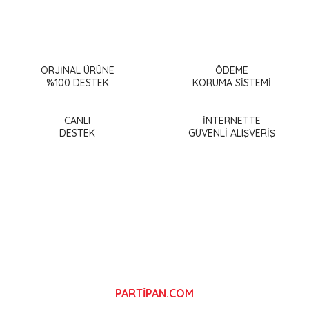
Bu ürünün fiyat bilgisi, resim, ürün açıklamalarında ve diğer
konularda yetersiz gördüğünüz noktaları öneri formunu
Bu ürüne ilk yorumu siz yapın!
kullanarak tarafımıza iletebilirsiniz.
Görüş ve önerileriniz için teşekkür ederiz.
ORJİNAL ÜRÜNE
ÖDEME
%100 DESTEK
KORUMA SİSTEMİ
Yorum Yaz
Ürün resmi kalitesiz, bozuk veya görüntülenemiyor.
Ürün açıklamasında eksik bilgiler bulunuyor.
CANLI
İNTERNETTE
DESTEK
GÜVENLİ ALIŞVERİŞ
Ürün bilgilerinde hatalar bulunuyor.
Ürün fiyatı diğer sitelerden daha pahalı.
Bu ürüne benzer farklı alternatifler olmalı.
Gönder
PARTİPAN.COM