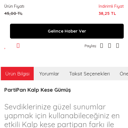
Ürün Fiyatı
İndirimli Fiyat
45,00 TL
38,25 TL
Gelince Haber Ver
Paylaş:
Ürün Bilgisi
Yorumlar
Taksit Seçenekleri
Öner
PartiPan Kalp Kese Gümüş
Sevdiklerinize güzel sunumlar
yapmak için kullanabileceğiniz en
etkili Kalp kese partipan farkı ile