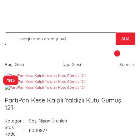
İNDİRİM VE KAMPANYA FIRSATLARINI KAÇIRMA
ARA
Bayi Girişi
Üye Girişi
Sepetim
%15
PartiPan Kese Kalpli Yaldızlı Kutu Gümüş
12'li
Kategori
Söz, Nişan Ürünleri
Stok
P000827
Kodu