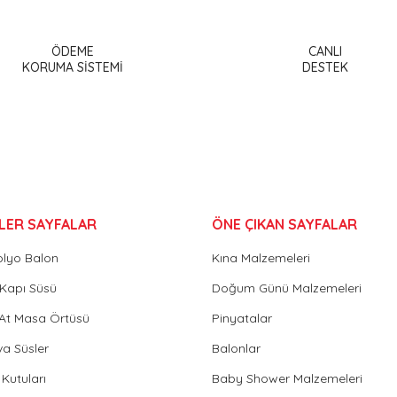
Bu ürüne ilk yorumu siz yapın!
ÖDEME
CANLI
or.
KORUMA SİSTEMİ
DESTEK
Yorum Yaz
LER SAYFALAR
ÖNE ÇIKAN SAYFALAR
olyo Balon
Kına Malzemeleri
Gönder
Kapı Süsü
Doğum Günü Malzemeleri
 At Masa Örtüsü
Pinyatalar
va Süsler
Balonlar
Kutuları
Baby Shower Malzemeleri