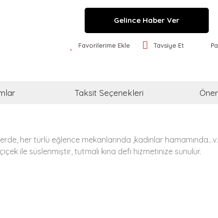
Gelince Haber Ver
Favorilerime Ekle
Tavsiye Et
Pa
mlar
Taksit Seçenekleri
Öneri
lerde, her türlü eğlence mekanlarında ,kadınlar hamamında...v.
çiçek ile süslenmiştir, tutmalı kına defi hizmetinize sunulur.
a ve diğer konularda yetersiz gördüğünüz noktaları öneri formunu kullanar