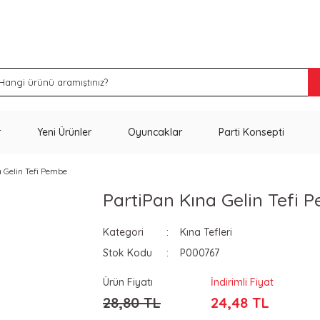
İNDİRİM VE KAMPANYA FIRSATLARINI KAÇIRMA
r
Yeni Ürünler
Oyuncaklar
Parti Konsepti
 Gelin Tefi Pembe
PartiPan Kına Gelin Tefi 
Kategori
Kına Tefleri
Stok Kodu
P000767
Ürün Fiyatı
İndirimli Fiyat
28,80 TL
24,48 TL