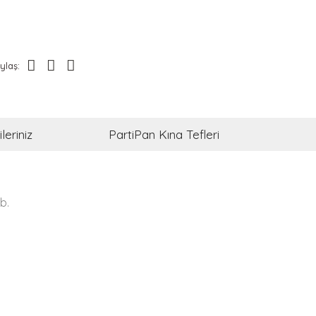
ylaş:
leriniz
PartiPan Kına Tefleri
b.
ak tarafımıza iletebilirsiniz.