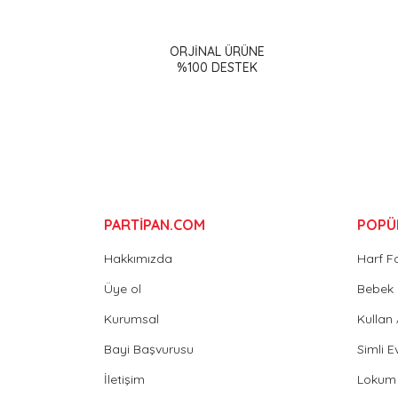
Görüş ve önerileriniz için teşekkür ederiz.
ORJİNAL ÜRÜNE
Ürün resmi kalitesiz, bozuk veya görüntülenemiy
%100 DESTEK
Ürün açıklamasında eksik bilgiler bulunuyor.
Ürün bilgilerinde hatalar bulunuyor.
Ürün fiyatı diğer sitelerden daha pahalı.
Bu ürüne benzer farklı alternatifler olmalı.
PARTİPAN.COM
POPÜ
Hakkımızda
Harf F
Üye ol
Bebek 
Kurumsal
Kullan
Bayi Başvurusu
Simli E
İletişim
Lokum 