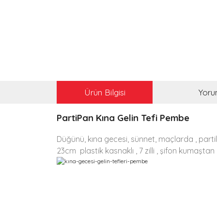
Ürün Bilgisi
Yoru
PartiPan Kına Gelin Tefi Pembe
Düğünü, kına gecesi, sünnet, maçlarda , parti
23cm plastik kasnaklı , 7 zilli , şifon kumaştan 
Bu ürünün fiyat bilgisi, resim, ürün açıklamalarınd