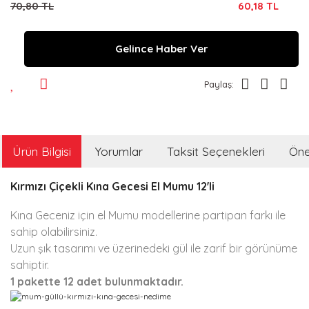
70,80 TL
60,18 TL
Gelince Haber Ver
Paylaş:
Ürün Bilgisi
Yorumlar
Taksit Seçenekleri
Öner
Kırmızı Çiçekli Kına Gecesi
El Mumu 12'li
Kına Geceniz için el Mumu modellerine partipan farkı ile
sahip olabilirsiniz.
Uzun şık tasarımı ve üzerinedeki gül ile zarif bir görünüme
sahiptir.
1 pakette 12 adet bulunmaktadır.