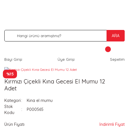
İNDİRİM VE KAMPANYA FIRSATLARINI KAÇIRMA
ARA
Bayi Girişi
Üye Girişi
Sepetim
%15
Kırmızı Çiçekli Kına Gecesi El Mumu 12
Adet
Kategori
Kına el mumu
Stok
P000565
Kodu
Ürün Fiyatı
İndirimli Fiyat