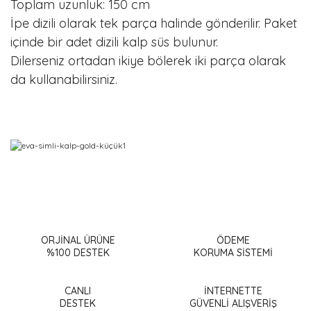
Toplam uzunluk: 150 cm
İpe dizili olarak tek parça halinde gönderilir. Paket
içinde bir adet dizili kalp süs bulunur.
Dilerseniz ortadan ikiye bölerek iki parça olarak
da kullanabilirsiniz.
Bu ürünün fiyat bilgisi, resim, ürün açıklamalarında ve diğer
konularda yetersiz gördüğünüz noktaları öneri formunu
Bu ürüne ilk yorumu siz yapın!
kullanarak tarafımıza iletebilirsiniz.
Görüş ve önerileriniz için teşekkür ederiz.
ORJİNAL ÜRÜNE
ÖDEME
%100 DESTEK
KORUMA SİSTEMİ
Yorum Yaz
Ürün resmi kalitesiz, bozuk veya görüntülenemiyor.
Ürün açıklamasında eksik bilgiler bulunuyor.
CANLI
İNTERNETTE
DESTEK
GÜVENLİ ALIŞVERİŞ
Ürün bilgilerinde hatalar bulunuyor.