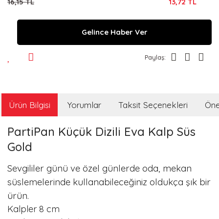
16,15 TL
13,72 TL
Gelince Haber Ver
Paylaş:
Ürün Bilgisi
Yorumlar
Taksit Seçenekleri
Öner
PartiPan Küçük Dizili Eva Kalp Süs
Gold
Sevgililer günü ve özel günlerde oda, mekan
süslemelerinde kullanabileceğiniz oldukça şık bir
ürün.
Kalpler 8 cm