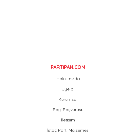
Ürün fiyatı diğer sitelerden daha pahalı.
Bu ürüne benzer farklı alternatifler olmalı.
Gönder
PARTİPAN.COM
Hakkımızda
Üye ol
Kurumsal
Bayi Başvurusu
İletişim
İstoç Parti Malzemesi