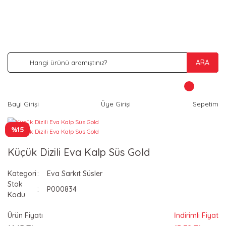
İNDİRİM VE KAMPANYA FIRSATLARINI KAÇIRMA
ARA
Bayi Girişi
Üye Girişi
Sepetim
%15
Küçük Dizili Eva Kalp Süs Gold
Kategori
Eva Sarkıt Süsler
Stok
P000834
Kodu
Ürün Fiyatı
İndirimli Fiyat