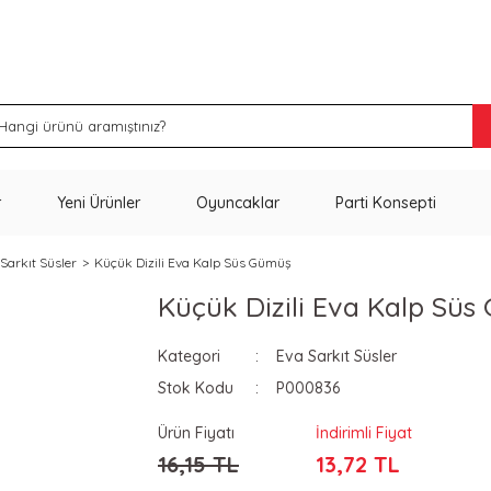
İNDİRİM VE KAMPANYA FIRSATLARINI KAÇIRMA
r
Yeni Ürünler
Oyuncaklar
Parti Konsepti
Sarkıt Süsler
Küçük Dizili Eva Kalp Süs Gümüş
Küçük Dizili Eva Kalp Sü
Kategori
Eva Sarkıt Süsler
Stok Kodu
P000836
Ürün Fiyatı
İndirimli Fiyat
16,15 TL
13,72 TL