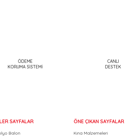
a ve diğer konularda yetersiz gördüğünüz noktaları öneri formunu kullanar
Bu ürüne ilk yorumu siz yapın!
ÖDEME
CANLI
or.
KORUMA SİSTEMİ
DESTEK
Yorum Yaz
LER SAYFALAR
ÖNE ÇIKAN SAYFALAR
olyo Balon
Kına Malzemeleri
Gönder