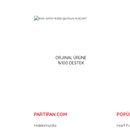
Bu ürünün fiyat bilgisi, resim, ürün açıklamalarınd
Görüş ve önerileriniz için teşekkür ederiz.
ORJİNAL ÜRÜNE
Ürün resmi kalitesiz, bozuk veya görüntülenemiy
%100 DESTEK
Ürün açıklamasında eksik bilgiler bulunuyor.
Ürün bilgilerinde hatalar bulunuyor.
Ürün fiyatı diğer sitelerden daha pahalı.
Bu ürüne benzer farklı alternatifler olmalı.
PARTİPAN.COM
POPÜ
Hakkımızda
Harf F