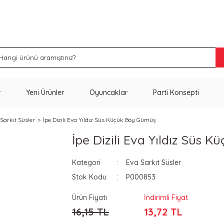
İNDİRİM VE KAMPANYA FIRSATLARINI KAÇIRMA
r
Yeni Ürünler
Oyuncaklar
Parti Konsepti
Sarkıt Süsler
İpe Dizili Eva Yıldız Süs Küçük Boy Gümüş
İpe Dizili Eva Yıldız Süs
Kategori
Eva Sarkıt Süsler
Stok Kodu
P000853
Ürün Fiyatı
İndirimli Fiyat
16,15 TL
13,72 TL