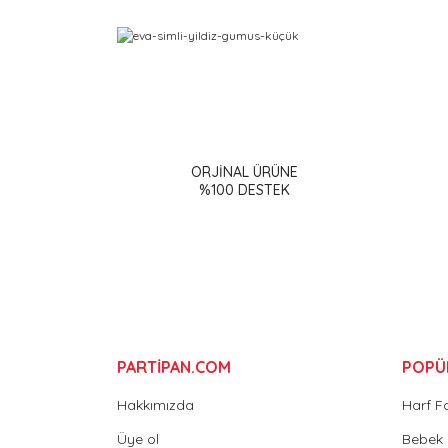
Bu ürünün fiyat bilgisi, resim, ürün açıklamalarınd
Görüş ve önerileriniz için teşekkür ederiz.
ORJİNAL ÜRÜNE
Ürün resmi kalitesiz, bozuk veya görüntülenemiy
%100 DESTEK
Ürün açıklamasında eksik bilgiler bulunuyor.
Ürün bilgilerinde hatalar bulunuyor.
Ürün fiyatı diğer sitelerden daha pahalı.
Bu ürüne benzer farklı alternatifler olmalı.
PARTİPAN.COM
POPÜ
Hakkımızda
Harf F
Üye ol
Bebek 