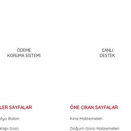
a ve diğer konularda yetersiz gördüğünüz noktaları öneri formunu kullanar
Bu ürüne ilk yorumu siz yapın!
ÖDEME
CANLI
or.
KORUMA SİSTEMİ
DESTEK
Yorum Yaz
LER SAYFALAR
ÖNE ÇIKAN SAYFALAR
olyo Balon
Kına Malzemeleri
Gönder
Kapı Süsü
Doğum Günü Malzemeleri