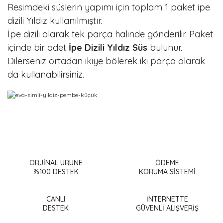
Resimdeki süslerin yapımı için toplam 1 paket ipe
dizili Yıldız kullanılmıştır.
İpe dizili olarak tek parça halinde gönderilir. Paket
içinde bir adet
İpe Dizili Yıldız Süs
bulunur.
Dilerseniz ortadan ikiye bölerek iki parça olarak
da kullanabilirsiniz.
Bu ürünün fiyat bilgisi, resim, ürün açıklamalarında ve diğer
konularda yetersiz gördüğünüz noktaları öneri formunu
Bu ürüne ilk yorumu siz yapın!
kullanarak tarafımıza iletebilirsiniz.
Görüş ve önerileriniz için teşekkür ederiz.
ORJİNAL ÜRÜNE
ÖDEME
%100 DESTEK
KORUMA SİSTEMİ
Yorum Yaz
Ürün resmi kalitesiz, bozuk veya görüntülenemiyor.
Ürün açıklamasında eksik bilgiler bulunuyor.
CANLI
İNTERNETTE
DESTEK
GÜVENLİ ALIŞVERİŞ
Ürün bilgilerinde hatalar bulunuyor.