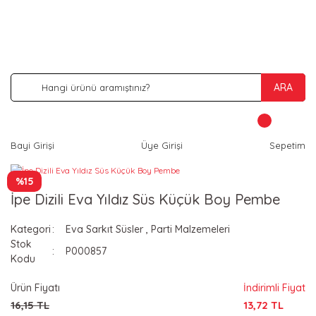
İNDİRİM VE KAMPANYA FIRSATLARINI KAÇIRMA
ARA
Bayi Girişi
Üye Girişi
Sepetim
%15
İpe Dizili Eva Yıldız Süs Küçük Boy Pembe
Kategori
Eva Sarkıt Süsler
,
Parti Malzemeleri
Stok
P000857
Kodu
Ürün Fiyatı
İndirimli Fiyat
16,15 TL
13,72 TL