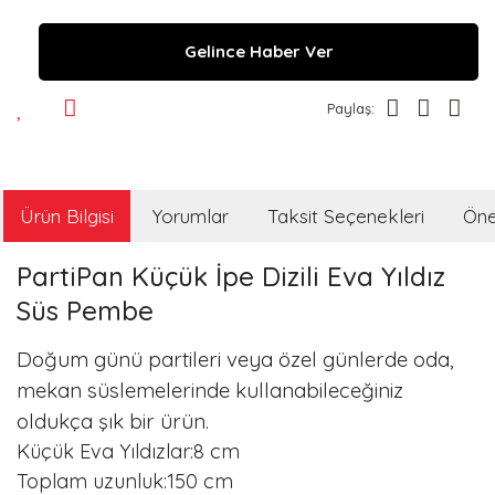
Gelince Haber Ver
Paylaş:
Ürün Bilgisi
Yorumlar
Taksit Seçenekleri
Öner
PartiPan Küçük İpe Dizili Eva Yıldız
Süs Pembe
Doğum günü partileri veya özel günlerde oda,
mekan süslemelerinde kullanabileceğiniz
oldukça şık bir ürün.
Küçük Eva Yıldızlar:8 cm
Toplam uzunluk:150 cm