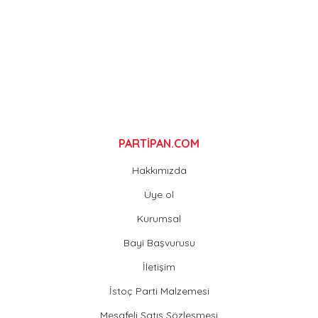
Ürün fiyatı diğer sitelerden daha pahalı.
Bu ürüne benzer farklı alternatifler olmalı.
Gönder
PARTİPAN.COM
Hakkımızda
Üye ol
Kurumsal
Bayi Başvurusu
İletişim
İstoç Parti Malzemesi
Mesafeli Satış Sözleşmesi