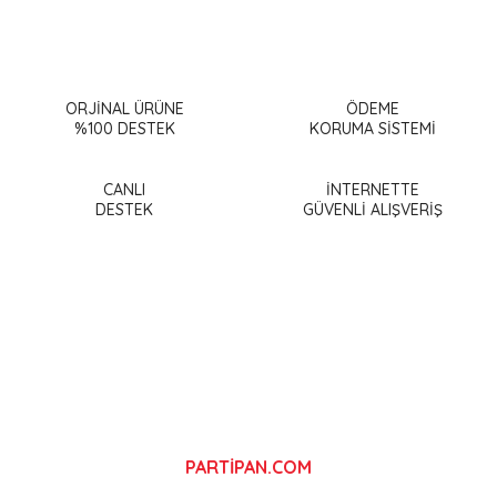
Bu ürünün fiyat bilgisi, resim, ürün açıklamalarında ve diğer
konularda yetersiz gördüğünüz noktaları öneri formunu
Bu ürüne ilk yorumu siz yapın!
kullanarak tarafımıza iletebilirsiniz.
Görüş ve önerileriniz için teşekkür ederiz.
ORJİNAL ÜRÜNE
ÖDEME
%100 DESTEK
KORUMA SİSTEMİ
Yorum Yaz
Ürün resmi kalitesiz, bozuk veya görüntülenemiyor.
Ürün açıklamasında eksik bilgiler bulunuyor.
CANLI
İNTERNETTE
DESTEK
GÜVENLİ ALIŞVERİŞ
Ürün bilgilerinde hatalar bulunuyor.
Ürün fiyatı diğer sitelerden daha pahalı.
Bu ürüne benzer farklı alternatifler olmalı.
Gönder
PARTİPAN.COM