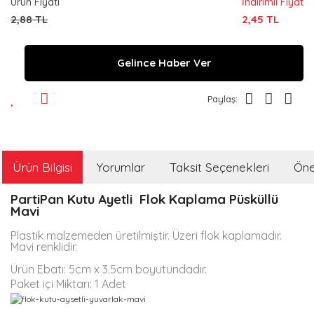
Ürün Fiyatı
İndirimli Fiyat
2,88 TL
2,45 TL
Gelince Haber Ver
Paylaş:
Ürün Bilgisi
Yorumlar
Taksit Seçenekleri
Öner
PartiPan Kutu Ayetli Flok Kaplama Püsküllü
Mavi
Plastik malzemeden üretilmiştir. Üzeri flok kaplamadır.
Mavi renklidir.
Ürün Ebatı: 5cm x 3.5cm boyutundadır.
Paket içi Miktarı: 1 Adet