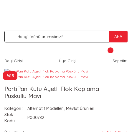
İNDİRİM VE KAMPANYA FIRSATLARINI KAÇIRMA
ARA
Bayi Girişi
Üye Girişi
Sepetim
%15
PartiPan Kutu Ayetli Flok Kaplama
Püsküllü Mavi
Kategori
Alternatif Modeller
,
Mevlüt Ürünleri
Stok
P000782
Kodu