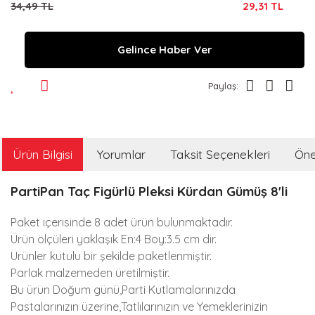
34,49 TL
29,31 TL
Gelince Haber Ver
Paylaş:
Ürün Bilgisi
Yorumlar
Taksit Seçenekleri
Öner
PartiPan Taç Figürlü Pleksi Kürdan Gümüş 8'li
Paket içerisinde 8 adet ürün bulunmaktadır.
Ürün ölçüleri yaklaşık En:4 Boy:3.5 cm dir.
Ürünler kutulu bir şekilde paketlenmiştir.
Parlak malzemeden üretilmiştir.
Bu ürün Doğum günü,Parti Kutlamalarınızda
Pastalarınızın üzerine,Tatlılarınızın ve Yemeklerinizin