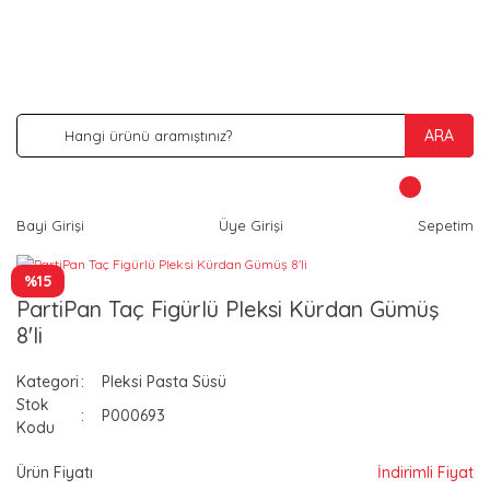
İNDİRİM VE KAMPANYA FIRSATLARINI KAÇIRMA
ARA
Bayi Girişi
Üye Girişi
Sepetim
%15
PartiPan Taç Figürlü Pleksi Kürdan Gümüş
8'li
Kategori
Pleksi Pasta Süsü
Stok
P000693
Kodu
Ürün Fiyatı
İndirimli Fiyat