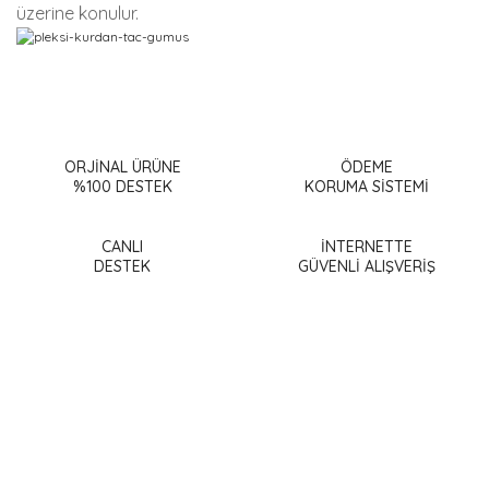
üzerine konulur.
Bu ürünün fiyat bilgisi, resim, ürün açıklamalarında ve diğer
konularda yetersiz gördüğünüz noktaları öneri formunu
Bu ürüne ilk yorumu siz yapın!
kullanarak tarafımıza iletebilirsiniz.
Görüş ve önerileriniz için teşekkür ederiz.
ORJİNAL ÜRÜNE
ÖDEME
%100 DESTEK
KORUMA SİSTEMİ
Yorum Yaz
Ürün resmi kalitesiz, bozuk veya görüntülenemiyor.
Ürün açıklamasında eksik bilgiler bulunuyor.
CANLI
İNTERNETTE
DESTEK
GÜVENLİ ALIŞVERİŞ
Ürün bilgilerinde hatalar bulunuyor.
Ürün fiyatı diğer sitelerden daha pahalı.
Bu ürüne benzer farklı alternatifler olmalı.
Gönder