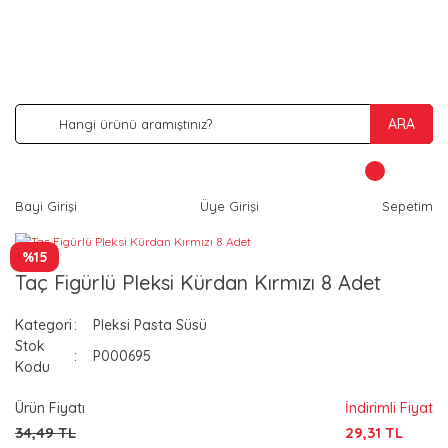
İNDİRİM VE KAMPANYA FIRSATLARINI KAÇIRMA
ARA
Bayi Girişi
Üye Girişi
Sepetim
%15
Taç Figürlü Pleksi Kürdan Kırmızı 8 Adet
Kategori
Pleksi Pasta Süsü
Stok
P000695
Kodu
Ürün Fiyatı
İndirimli Fiyat
34,49 TL
29,31 TL