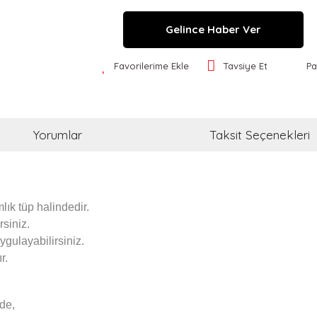
Gelince Haber Ver
Favorilerime Ekle
Tavsiye Et
Pa
Yorumlar
Taksit Seçenekleri
ık tüp halindedir.
siniz.
ygulayabilirsiniz.
r.
de,