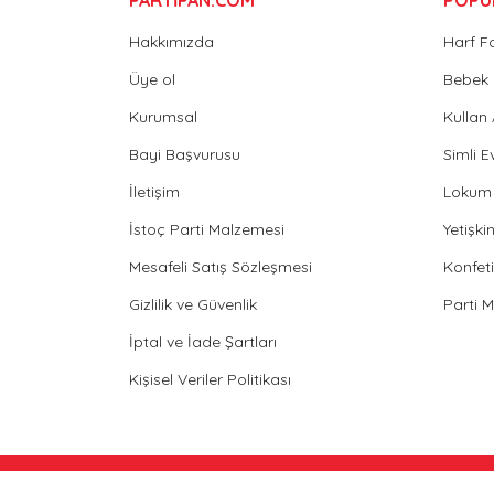
Hakkımızda
Harf F
Üye ol
Bebek 
Kurumsal
Kullan
Bayi Başvurusu
Simli E
İletişim
Lokum 
İstoç Parti Malzemesi
Yetişk
Mesafeli Satış Sözleşmesi
Konfeti
Gizlilik ve Güvenlik
Parti 
İptal ve İade Şartları
Kişisel Veriler Politikası