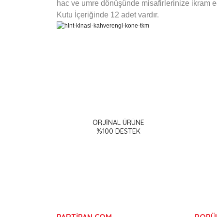
hac ve umre dönüşünde misafirlerinize ikram ed
Kutu İçeriğinde 12 adet vardır.
Bu ürünün fiyat bilgisi, resim, ürün açıklamalarınd
Görüş ve önerileriniz için teşekkür ederiz.
ORJİNAL ÜRÜNE
Ürün resmi kalitesiz, bozuk veya görüntülenemiy
%100 DESTEK
Ürün açıklamasında eksik bilgiler bulunuyor.
Ürün bilgilerinde hatalar bulunuyor.
Ürün fiyatı diğer sitelerden daha pahalı.
Bu ürüne benzer farklı alternatifler olmalı.
PARTİPAN.COM
POPÜ