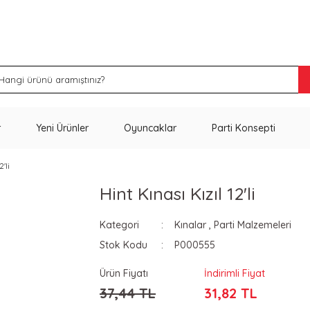
İNDİRİM VE KAMPANYA FIRSATLARINI KAÇIRMA
r
Yeni Ürünler
Oyuncaklar
Parti Konsepti
'li
Hint Kınası Kızıl 12'li
Kategori
Kınalar
,
Parti Malzemeleri
Stok Kodu
P000555
Ürün Fiyatı
İndirimli Fiyat
37,44 TL
31,82 TL