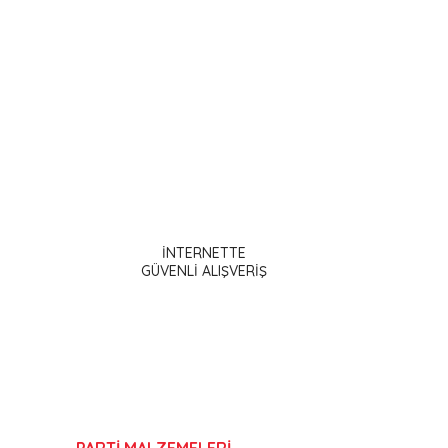
ak tarafımıza iletebilirsiniz.
İNTERNETTE
GÜVENLİ ALIŞVERİŞ
PARTİ MALZEMELERİ