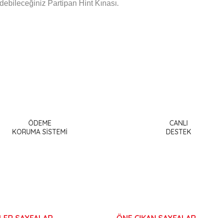
ebileceğiniz Partipan Hint Kınası.
a ve diğer konularda yetersiz gördüğünüz noktaları öneri formunu kullanar
Bu ürüne ilk yorumu siz yapın!
ÖDEME
CANLI
or.
KORUMA SİSTEMİ
DESTEK
Yorum Yaz
LER SAYFALAR
ÖNE ÇIKAN SAYFALAR