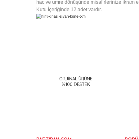
hac ve umre dönüşünde misafirlerinize ikram e
Kutu İçeriğinde 12 adet vardır.
Bu ürünün fiyat bilgisi, resim, ürün açıklamalarınd
Görüş ve önerileriniz için teşekkür ederiz.
ORJİNAL ÜRÜNE
Ürün resmi kalitesiz, bozuk veya görüntülenemiy
%100 DESTEK
Ürün açıklamasında eksik bilgiler bulunuyor.
Ürün bilgilerinde hatalar bulunuyor.
Ürün fiyatı diğer sitelerden daha pahalı.
Bu ürüne benzer farklı alternatifler olmalı.