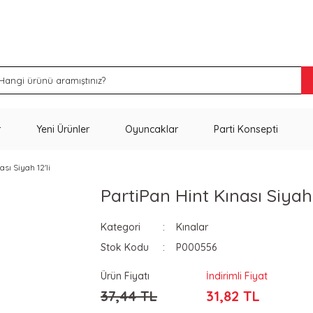
İNDİRİM VE KAMPANYA FIRSATLARINI KAÇIRMA
r
Yeni Ürünler
Oyuncaklar
Parti Konsepti
sı Siyah 12'li
PartiPan Hint Kınası Siyah 
Kategori
Kınalar
Stok Kodu
P000556
Ürün Fiyatı
İndirimli Fiyat
37,44 TL
31,82 TL