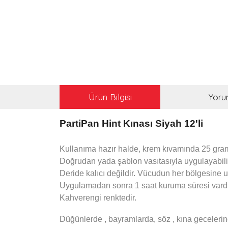
Ürün Bilgisi
Yoru
PartiPan Hint Kınası Siyah 12'li
Kullanıma hazır halde, krem kıvamında 25 graml
Doğrudan yada şablon vasıtasıyla uygulayabilir
Deride kalıcı değildir. Vücudun her bölgesine u
Uygulamadan sonra 1 saat kuruma süresi vardı
Kahverengi renktedir.
Düğünlerde , bayramlarda, söz , kına gecelerin