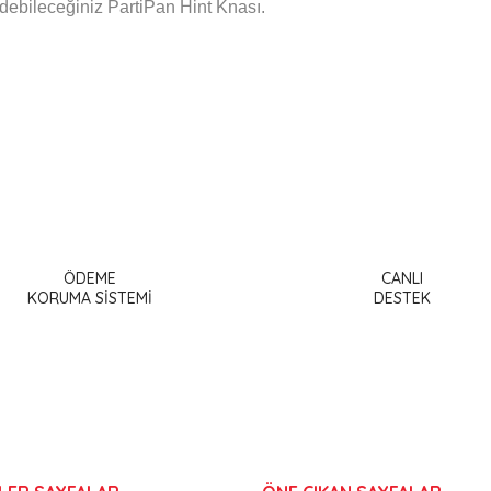
debileceğiniz PartiPan Hint Knası.
a ve diğer konularda yetersiz gördüğünüz noktaları öneri formunu kullanar
Bu ürüne ilk yorumu siz yapın!
ÖDEME
CANLI
or.
KORUMA SİSTEMİ
DESTEK
Yorum Yaz