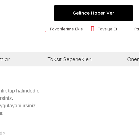
Gelince Haber Ver
Favorilerime Ekle
Tavsiye Et
Pa
mlar
Taksit Seçenekleri
Öneri
ık tüp halindedir.
siniz.
ygulayabilirsiniz.
r.
de,