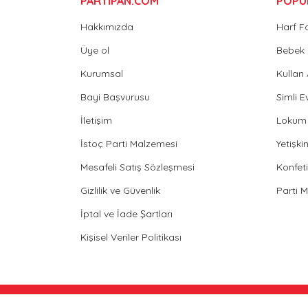
PARTİPAN.COM
POPÜ
Hakkımızda
Harf F
Üye ol
Bebek 
Kurumsal
Kullan
Bayi Başvurusu
Simli E
İletişim
Lokum 
İstoç Parti Malzemesi
Yetişk
Mesafeli Satış Sözleşmesi
Konfeti
Gizlilik ve Güvenlik
Parti 
İptal ve İade Şartları
Kişisel Veriler Politikası