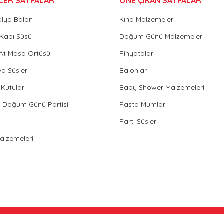
LER SAYFALAR
ÖNE ÇIKAN SAYFALAR
olyo Balon
Kına Malzemeleri
Gönder
Kapı Süsü
Doğum Günü Malzemeleri
 At Masa Örtüsü
Pinyatalar
va Süsler
Balonlar
Kutuları
Baby Shower Malzemeleri
in Doğum Günü Partisi
Pasta Mumları
Parti Süsleri
Malzemeleri