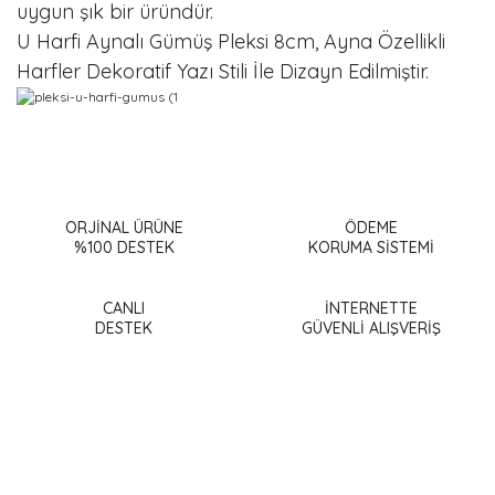
uygun şık bir üründür.
U Harfi Aynalı Gümüş Pleksi 8cm, Ayna Özellikli
Harfler Dekoratif Yazı Stili İle Dizayn Edilmiştir.
Bu ürünün fiyat bilgisi, resim, ürün açıklamalarında ve diğer
konularda yetersiz gördüğünüz noktaları öneri formunu
Bu ürüne ilk yorumu siz yapın!
kullanarak tarafımıza iletebilirsiniz.
Görüş ve önerileriniz için teşekkür ederiz.
ORJİNAL ÜRÜNE
ÖDEME
%100 DESTEK
KORUMA SİSTEMİ
Yorum Yaz
Ürün resmi kalitesiz, bozuk veya görüntülenemiyor.
Ürün açıklamasında eksik bilgiler bulunuyor.
CANLI
İNTERNETTE
DESTEK
GÜVENLİ ALIŞVERİŞ
Ürün bilgilerinde hatalar bulunuyor.
Ürün fiyatı diğer sitelerden daha pahalı.
Bu ürüne benzer farklı alternatifler olmalı.