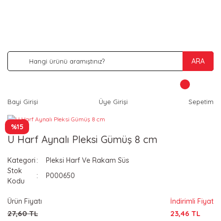
İNDİRİM VE KAMPANYA FIRSATLARINI KAÇIRMA
ARA
Bayi Girişi
Üye Girişi
Sepetim
%15
U Harf Aynalı Pleksi Gümüş 8 cm
Kategori
Pleksi Harf Ve Rakam Süs
Stok
P000650
Kodu
Ürün Fiyatı
İndirimli Fiyat
27,60 TL
23,46 TL