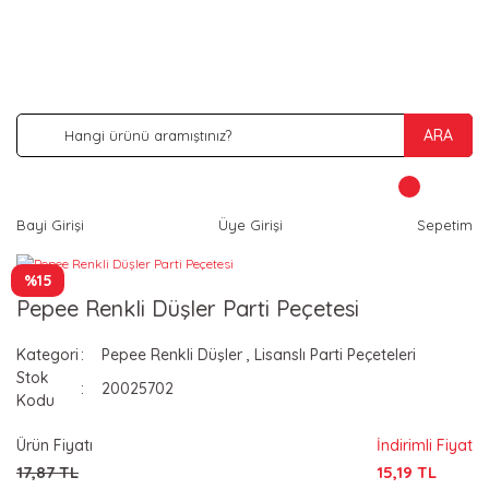
İNDİRİM VE KAMPANYA FIRSATLARINI KAÇIRMA
ARA
Bayi Girişi
Üye Girişi
Sepetim
%15
Pepee Renkli Düşler Parti Peçetesi
Kategori
Pepee Renkli Düşler
,
Lisanslı Parti Peçeteleri
Stok
20025702
Kodu
Ürün Fiyatı
İndirimli Fiyat
17,87 TL
15,19 TL