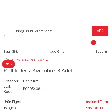
İNDİRİM VE KAMPANYA FIRSATLARINI KAÇIRMA
ARA
Bayi Girişi
Üye Girişi
Sepetim
%15
Pırıltılı Deniz Kızı Tabak 8 Adet
Kategori
Deniz Kızı
Stok
P0003408
Kodu
Ürün Fiyatı
İndirimli Fiyat
120,00 TL
102,00 TL