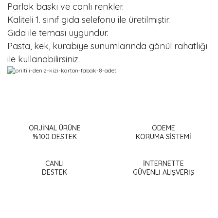
Parlak baskı ve canlı renkler.
Kaliteli 1. sınıf gıda selefonu ile üretilmiştir.
Gıda ile teması uygundur.
Pasta, kek, kurabiye sunumlarında gönül rahatlığı
ile kullanabilirsiniz.
Bu ürünün fiyat bilgisi, resim, ürün açıklamalarında ve diğer
konularda yetersiz gördüğünüz noktaları öneri formunu
Bu ürüne ilk yorumu siz yapın!
kullanarak tarafımıza iletebilirsiniz.
Görüş ve önerileriniz için teşekkür ederiz.
ORJİNAL ÜRÜNE
ÖDEME
%100 DESTEK
KORUMA SİSTEMİ
Yorum Yaz
Ürün resmi kalitesiz, bozuk veya görüntülenemiyor.
Ürün açıklamasında eksik bilgiler bulunuyor.
CANLI
İNTERNETTE
DESTEK
GÜVENLİ ALIŞVERİŞ
Ürün bilgilerinde hatalar bulunuyor.
Ürün fiyatı diğer sitelerden daha pahalı.
Bu ürüne benzer farklı alternatifler olmalı.