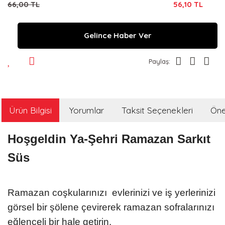
66,00 TL
56,10 TL
Gelince Haber Ver
Paylaş:
Ürün Bilgisi
Yorumlar
Taksit Seçenekleri
Öner
Hoşgeldin Ya-Şehri Ramazan Sarkıt
Süs
Ramazan coşkularınızı evlerinizi ve iş yerlerinizi
görsel bir şölene çevirerek ramazan sofralarınızı
eğlenceli bir hale getirin.