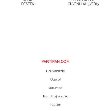
DESTEK
GÜVENLİ ALIŞVERİŞ
Ürün bilgilerinde hatalar bulunuyor.
Ürün fiyatı diğer sitelerden daha pahalı.
Bu ürüne benzer farklı alternatifler olmalı.
Gönder
PARTİPAN.COM
Hakkımızda
Üye ol
Kurumsal
Bayi Başvurusu
İletişim