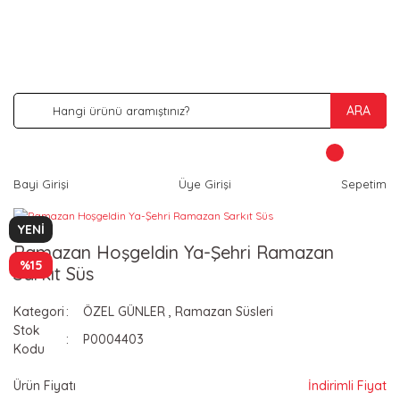
İNDİRİM VE KAMPANYA FIRSATLARINI KAÇIRMA
ARA
Bayi Girişi
Üye Girişi
Sepetim
YENİ
Ramazan Hoşgeldin Ya-Şehri Ramazan
%15
Sarkıt Süs
Kategori
ÖZEL GÜNLER
,
Ramazan Süsleri
Stok
P0004403
Kodu
Ürün Fiyatı
İndirimli Fiyat