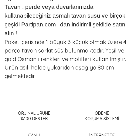
Tavan , perde veya duvarlarınızda
kullanabileceğiniz asmalı tavan süsü ve birçok
çeşidi Partipan.com ' dan indirimli şekilde satın
alın !
Paket içerisinde 1 büyük 3 küçük olmak üzere 4
parça tavan sarkıt süs bulunmaktadır. Yeşil ve
gold Osmanlı renkleri ve motifleri kullanılmıştır.
Ürün asılı halde yukarıdan aşağıya 80 cm
gelmektedir.
Bu ürünün fiyat bilgisi, resim, ürün açıklamalarında ve diğer
konularda yetersiz gördüğünüz noktaları öneri formunu
Bu ürüne ilk yorumu siz yapın!
kullanarak tarafımıza iletebilirsiniz.
Görüş ve önerileriniz için teşekkür ederiz.
ORJİNAL ÜRÜNE
ÖDEME
%100 DESTEK
KORUMA SİSTEMİ
Yorum Yaz
Ürün resmi kalitesiz, bozuk veya görüntülenemiyor.
Ürün açıklamasında eksik bilgiler bulunuyor.
CANLI
İNTERNETTE