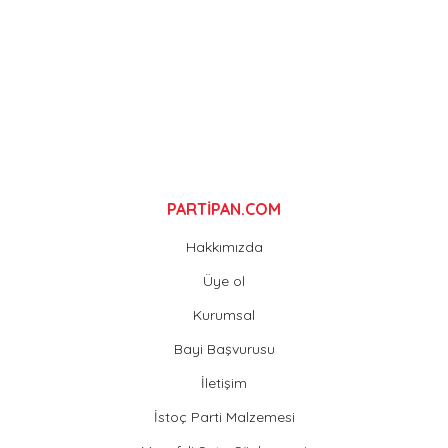
Ürün fiyatı diğer sitelerden daha pahalı.
Bu ürüne benzer farklı alternatifler olmalı.
Gönder
PARTİPAN.COM
Hakkımızda
Üye ol
Kurumsal
Bayi Başvurusu
İletişim
İstoç Parti Malzemesi