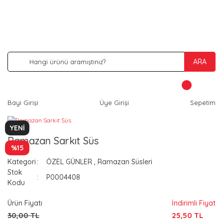
İNDİRİM VE KAMPANYA FIRSATLARINI KAÇIRMA
ARA
Bayi Girişi
Üye Girişi
Sepetim
YENİ
Ramazan Sarkıt Süs
%15
Kategori
ÖZEL GÜNLER
,
Ramazan Süsleri
Stok
P0004408
Kodu
Ürün Fiyatı
İndirimli Fiyat
30,00 TL
25,50 TL