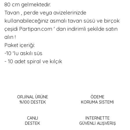
80 cm gelmektedir.
Tavan , perde veya avizelerinizde
kullanabileceğiniz asmalı tavan süsü ve birçok
çeşidi Partipan.com ' dan indirimli şekilde satın
alın !
Paket içeriği:
-10 'lu askılı süs
- 10 adet spiral ve kılçık
Bu ürünün fiyat bilgisi, resim, ürün açıklamalarında ve diğer
konularda yetersiz gördüğünüz noktaları öneri formunu
Bu ürüne ilk yorumu siz yapın!
kullanarak tarafımıza iletebilirsiniz.
Görüş ve önerileriniz için teşekkür ederiz.
ORJİNAL ÜRÜNE
ÖDEME
%100 DESTEK
KORUMA SİSTEMİ
Yorum Yaz
Ürün resmi kalitesiz, bozuk veya görüntülenemiyor.
Ürün açıklamasında eksik bilgiler bulunuyor.
CANLI
İNTERNETTE
DESTEK
GÜVENLİ ALIŞVERİŞ
Ürün bilgilerinde hatalar bulunuyor.