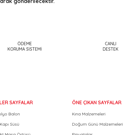
larak gönderilecektir.
a ve diğer konularda yetersiz gördüğünüz noktaları öneri formunu kullanar
Bu ürüne ilk yorumu siz yapın!
ÖDEME
CANLI
or.
KORUMA SİSTEMİ
DESTEK
Yorum Yaz
LER SAYFALAR
ÖNE ÇIKAN SAYFALAR
olyo Balon
Kına Malzemeleri
Gönder
Kapı Süsü
Doğum Günü Malzemeleri
 At Masa Örtüsü
Pinyatalar