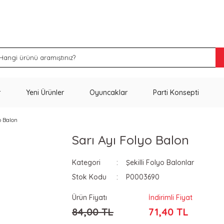
İNDİRİM VE KAMPANYA FIRSATLARINI KAÇIRMA
r
Yeni Ürünler
Oyuncaklar
Parti Konsepti
o Balon
Sarı Ayı Folyo Balon
Kategori
Şekilli Folyo Balonlar
Stok Kodu
P0003690
Ürün Fiyatı
İndirimli Fiyat
84,00 TL
71,40 TL