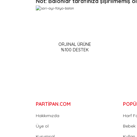
Not: Balonlar tarafınıza şişirilmemiş o
Bu ürünün fiyat bilgisi, resim, ürün açıklamalarınd
Görüş ve önerileriniz için teşekkür ederiz.
ORJİNAL ÜRÜNE
Ürün resmi kalitesiz, bozuk veya görüntülenemiy
%100 DESTEK
Ürün açıklamasında eksik bilgiler bulunuyor.
Ürün bilgilerinde hatalar bulunuyor.
Ürün fiyatı diğer sitelerden daha pahalı.
Bu ürüne benzer farklı alternatifler olmalı.
PARTİPAN.COM
POPÜ
Hakkımızda
Harf F
Üye ol
Bebek 
Kurumsal
Kullan