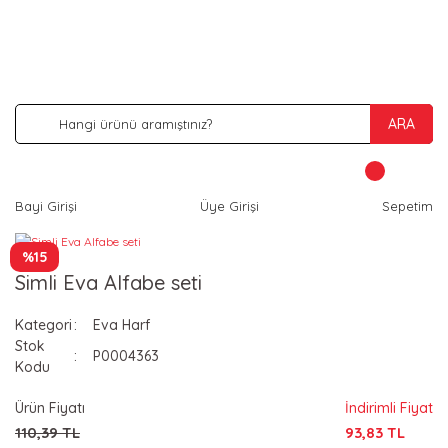
İNDİRİM VE KAMPANYA FIRSATLARINI KAÇIRMA
ARA
Bayi Girişi
Üye Girişi
Sepetim
%15
Simli Eva Alfabe seti
Kategori
Eva Harf
Stok
P0004363
Kodu
Ürün Fiyatı
İndirimli Fiyat
110,39 TL
93,83 TL