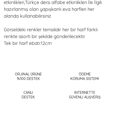
etkinlikleri,Türkçe dersi alfabe etkinlikleri İle İlgili
hazırlanmış olan yapışkanlı eva harfleri her
alanda kullanabilirsiniz
Görseldeki renkler temsilidir her bir harf farklı
renkte asorti bir şekilde gönderilecektir.
Tek bir harf ebatı:12cm
Bu ürünün fiyat bilgisi, resim, ürün açıklamalarında ve diğer
konularda yetersiz gördüğünüz noktaları öneri formunu
Bu ürüne ilk yorumu siz yapın!
kullanarak tarafımıza iletebilirsiniz.
Görüş ve önerileriniz için teşekkür ederiz.
ORJİNAL ÜRÜNE
ÖDEME
%100 DESTEK
KORUMA SİSTEMİ
Yorum Yaz
Ürün resmi kalitesiz, bozuk veya görüntülenemiyor.
Ürün açıklamasında eksik bilgiler bulunuyor.
CANLI
İNTERNETTE
DESTEK
GÜVENLİ ALIŞVERİŞ
Ürün bilgilerinde hatalar bulunuyor.
Ürün fiyatı diğer sitelerden daha pahalı.
Bu ürüne benzer farklı alternatifler olmalı.