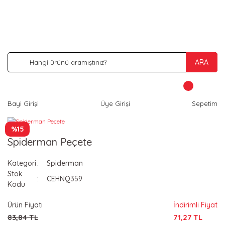
İNDİRİM VE KAMPANYA FIRSATLARINI KAÇIRMA
ARA
Bayi Girişi
Üye Girişi
Sepetim
%15
Spiderman Peçete
Kategori
Spiderman
Stok
CEHNQ359
Kodu
Ürün Fiyatı
İndirimli Fiyat
83,84 TL
71,27 TL