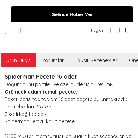
Gelince Haber Ver
Paylaş:
Ürün Bilgisi
Yorumlar
Taksit Seçenekleri
Öner
Spiderman Peçete 16 adet
Doğum günü partileri ve özel günler için üretilmiş
Örümcek adam temalı peçete
.
Paket içerisinde toplam 16 adet peçete bulunmaktadır.
Ürün ebatları: 33x33 cm
2 katlı kağıt peçete
Spiderman Temalı kağıt peçete
%100 Müşteri memnuniyeti en uygun fiyat seçenekleri ve