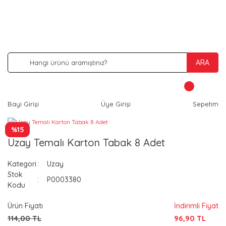
İNDİRİM VE KAMPANYA FIRSATLARINI KAÇIRMA
ARA
Bayi Girişi
Üye Girişi
Sepetim
%15
Uzay Temalı Karton Tabak 8 Adet
Kategori
Uzay
Stok
P0003380
Kodu
Ürün Fiyatı
İndirimli Fiyat
114,00 TL
96,90 TL