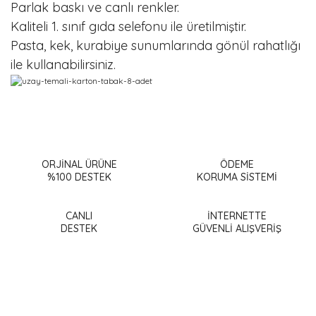
Parlak baskı ve canlı renkler.
Kaliteli 1. sınıf gıda selefonu ile üretilmiştir.
Pasta, kek, kurabiye sunumlarında gönül rahatlığı
ile kullanabilirsiniz.
Bu ürünün fiyat bilgisi, resim, ürün açıklamalarında ve diğer
konularda yetersiz gördüğünüz noktaları öneri formunu
Bu ürüne ilk yorumu siz yapın!
kullanarak tarafımıza iletebilirsiniz.
Görüş ve önerileriniz için teşekkür ederiz.
ORJİNAL ÜRÜNE
ÖDEME
%100 DESTEK
KORUMA SİSTEMİ
Yorum Yaz
Ürün resmi kalitesiz, bozuk veya görüntülenemiyor.
Ürün açıklamasında eksik bilgiler bulunuyor.
CANLI
İNTERNETTE
DESTEK
GÜVENLİ ALIŞVERİŞ
Ürün bilgilerinde hatalar bulunuyor.
Ürün fiyatı diğer sitelerden daha pahalı.
Bu ürüne benzer farklı alternatifler olmalı.