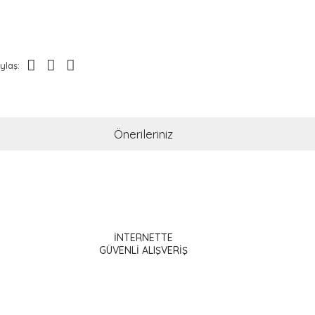
ylaş:
Önerileriniz
ak tarafımıza iletebilirsiniz.
İNTERNETTE
GÜVENLİ ALIŞVERİŞ