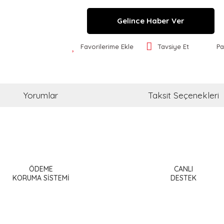
Gelince Haber Ver
Favorilerime Ekle
Tavsiye Et
Pa
Yorumlar
Taksit Seçenekleri
a ve diğer konularda yetersiz gördüğünüz noktaları öneri formunu kullanar
Bu ürüne ilk yorumu siz yapın!
ÖDEME
CANLI
or.
KORUMA SİSTEMİ
DESTEK
Yorum Yaz