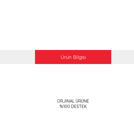
Ürün Bilgisi
Bu ürünün fiyat bilgisi, resim, ürün açıklamalarınd
Görüş ve önerileriniz için teşekkür ederiz.
ORJİNAL ÜRÜNE
Ürün resmi kalitesiz, bozuk veya görüntülenemiy
%100 DESTEK
Ürün açıklamasında eksik bilgiler bulunuyor.
Ürün bilgilerinde hatalar bulunuyor.
Ürün fiyatı diğer sitelerden daha pahalı.