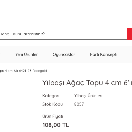
İNDİRİM VE KAMPANYA FIRSATLARINI KAÇIRMA
r
Yeni Ürünler
Oyuncaklar
Parti Konsepti
opu 4 cm 6'lı 6421-23 Rosegold
Yılbaşı Ağaç Topu 4 cm 6'
Kategori
Yılbaşı Ürünleri
Stok Kodu
8057
Ürün Fiyatı
108,00 TL