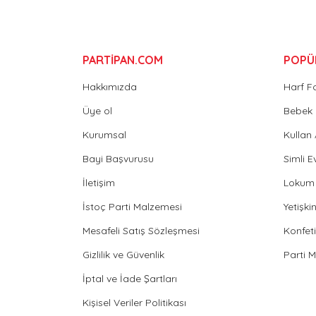
Bu ürüne benzer farklı alternatifler olmalı.
PARTİPAN.COM
POPÜ
Hakkımızda
Harf F
Üye ol
Bebek 
Kurumsal
Kullan
Bayi Başvurusu
Simli E
İletişim
Lokum 
İstoç Parti Malzemesi
Yetişk
Mesafeli Satış Sözleşmesi
Konfeti
Gizlilik ve Güvenlik
Parti 
İptal ve İade Şartları
Kişisel Veriler Politikası