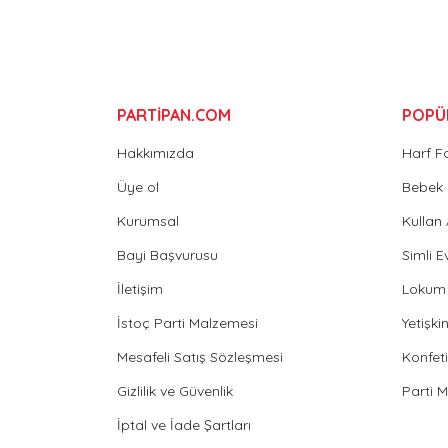
Ürün fiyatı diğer sitelerden daha pahalı.
Bu ürüne benzer farklı alternatifler olmalı.
PARTİPAN.COM
POPÜ
Hakkımızda
Harf F
Üye ol
Bebek 
Kurumsal
Kullan
Bayi Başvurusu
Simli E
İletişim
Lokum 
İstoç Parti Malzemesi
Yetişk
Mesafeli Satış Sözleşmesi
Konfeti
Gizlilik ve Güvenlik
Parti 
İptal ve İade Şartları