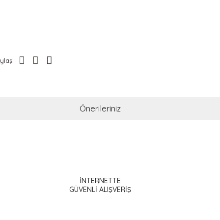
ylaş:
Önerileriniz
ak tarafımıza iletebilirsiniz.
İNTERNETTE
GÜVENLİ ALIŞVERİŞ