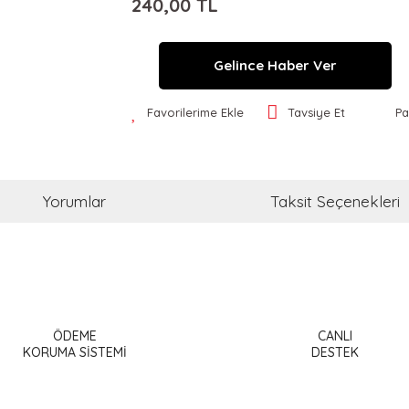
240,00 TL
Gelince Haber Ver
Favorilerime Ekle
Tavsiye Et
Pa
Yorumlar
Taksit Seçenekleri
a ve diğer konularda yetersiz gördüğünüz noktaları öneri formunu kullanar
Bu ürüne ilk yorumu siz yapın!
ÖDEME
CANLI
or.
KORUMA SİSTEMİ
DESTEK
Yorum Yaz