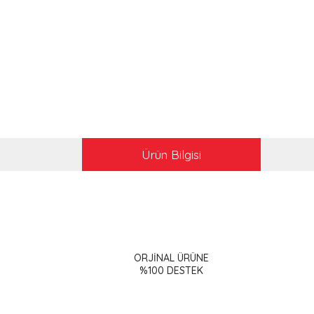
Ürün Bilgisi
Bu ürünün fiyat bilgisi, resim, ürün açıklamalarınd
Görüş ve önerileriniz için teşekkür ederiz.
ORJİNAL ÜRÜNE
Ürün resmi kalitesiz, bozuk veya görüntülenemiy
%100 DESTEK
Ürün açıklamasında eksik bilgiler bulunuyor.
Ürün bilgilerinde hatalar bulunuyor.