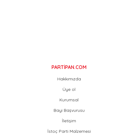
Ürün fiyatı diğer sitelerden daha pahalı.
Bu ürüne benzer farklı alternatifler olmalı.
Gönder
PARTİPAN.COM
Hakkımızda
Üye ol
Kurumsal
Bayi Başvurusu
İletişim
İstoç Parti Malzemesi