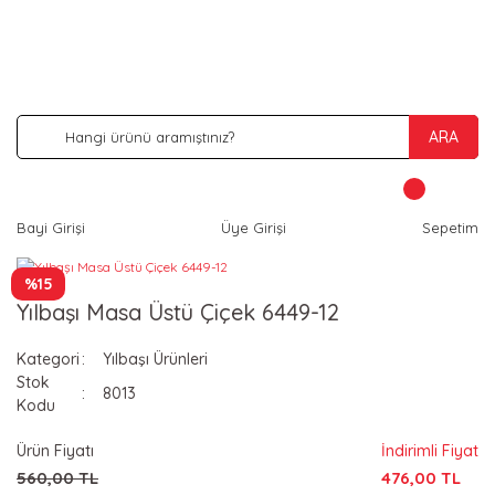
İNDİRİM VE KAMPANYA FIRSATLARINI KAÇIRMA
ARA
Bayi Girişi
Üye Girişi
Sepetim
%15
Yılbaşı Masa Üstü Çiçek 6449-12
Kategori
Yılbaşı Ürünleri
Stok
8013
Kodu
Ürün Fiyatı
İndirimli Fiyat
560,00 TL
476,00 TL