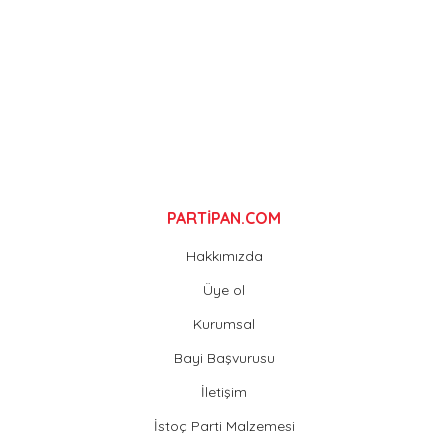
Ürün fiyatı diğer sitelerden daha pahalı.
Bu ürüne benzer farklı alternatifler olmalı.
Gönder
PARTİPAN.COM
Hakkımızda
Üye ol
Kurumsal
Bayi Başvurusu
İletişim
İstoç Parti Malzemesi