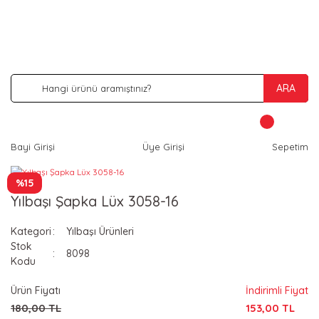
İNDİRİM VE KAMPANYA FIRSATLARINI KAÇIRMA
ARA
Bayi Girişi
Üye Girişi
Sepetim
%15
Yılbaşı Şapka Lüx 3058-16
Kategori
Yılbaşı Ürünleri
Stok
8098
Kodu
Ürün Fiyatı
İndirimli Fiyat
180,00 TL
153,00 TL